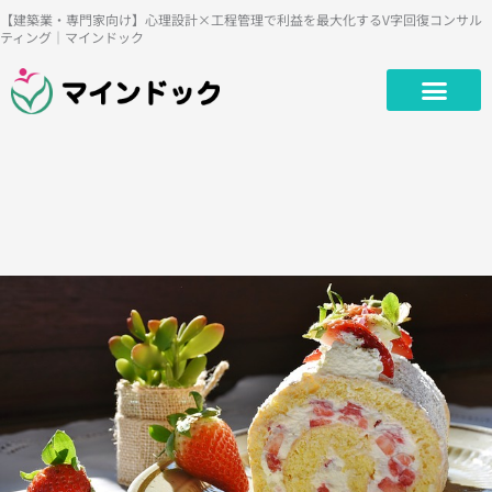
内
【建築業・専門家向け】心理設計×工程管理で利益を最大化するV字回復コンサル
ティング｜マインドック
容
を
ス
キ
ッ
プ