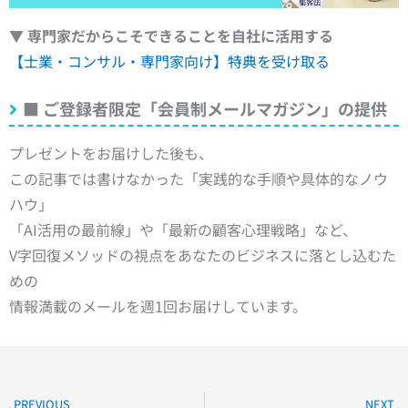
▼ 専門家だからこそできることを自社に活用する
【士業・コンサル・専門家向け】特典を受け取る
■
ご登録者限定「会員制メールマガジン」の提供
プレゼントをお届けした後も、
この記事では書けなかった「実践的な手順や具体的なノウ
ハウ」
「AI活用の最前線」や「最新の顧客心理戦略」など、
V字回復メソッドの視点をあなたのビジネスに落とし込むた
めの
情報満載のメールを週1回お届けしています。
Prev
N
PREVIOUS
NEXT