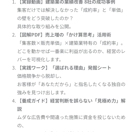
【実録動画】建築業の業績改善 8社の成功事例
集客だけでは解決しなかった「成約率」と「単価」
の壁をどう突破したのか？
具体的な取り組みを公開。
【図解PDF】売上増の「かけ算思考」活用術
「集客数×販売単価」×建築業特有の「成約率」。
どこを動かせば一番楽に利益が出るのか、経営のレ
バーを可視化します。
【実践ワーク】「選ばれる理由」発掘シート
価格競争から脱却し、
お客様が「あなただから」と指名したくなる独自の
強みを見つけ出します。
【養成ガイド】経営判断を誤らない「見極め力」解
説
ムダな広告費や間違った施策に資金を投じないため
の、