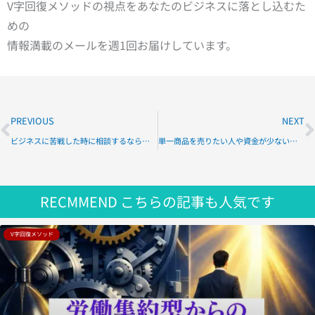
V字回復メソッドの視点をあなたのビジネスに落とし込むた
めの
情報満載のメールを週1回お届けしています。
Prev
N
PREVIOUS
NEXT
ビジネスに苦戦した時に相談するならコンサルタントが一番良い理由
単一商品を売りたい人や資金が少ない人にもお勧めの広告とチェック項目
RECMMEND
こちらの記事も人気です
V字回復メソッド