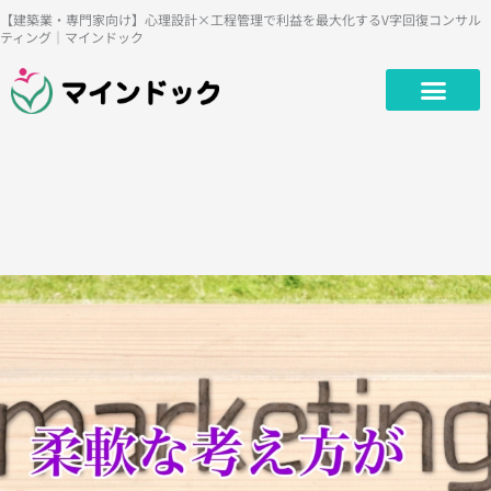
内
【建築業・専門家向け】心理設計×工程管理で利益を最大化するV字回復コンサル
ティング｜マインドック
容
を
ス
キ
ッ
プ