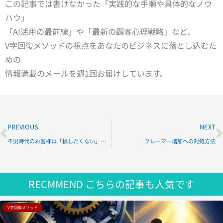
この記事では書けなかった「実践的な手順や具体的なノウ
ハウ」
「AI活用の最前線」や「最新の顧客心理戦略」など、
V字回復メソッドの視点をあなたのビジネスに落とし込むた
めの
情報満載のメールを週1回お届けしています。
Prev
N
PREVIOUS
NEXT
不況時代のお客様は「損したくない」が強いから集客において誠実さの価値が急上昇中
クレーマー増加への対処方法
RECMMEND
こちらの記事も人気です
V字回復メソッド