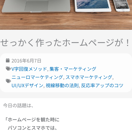
せっかく作ったホームページが！
2016年6月7日
V字回復メソッド
,
集客・マーケティング
ニューロマーケティング
,
スマホマーケティング
,
UI/UXデザイン
,
視線移動の法則
,
反応率アップのコツ
今日の話題は、
「ホームページを観た時に
パソコンとスマホでは、