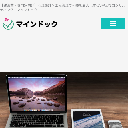
内
【建築業・専門家向け】心理設計×工程管理で利益を最大化するV字回復コンサル
ティング｜マインドック
容
を
ス
キ
ッ
プ