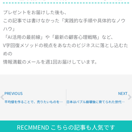
プレゼントをお届けした後も、
この記事では書けなかった「実践的な手順や具体的なノウ
ハウ」
「AI活用の最前線」や「最新の顧客心理戦略」など、
V字回復メソッドの視点をあなたのビジネスに落とし込むた
めの
情報満載のメールを週1回お届けしています。
Prev
N
PREVIOUS
NEXT
平均値を作ることで、売りたいものを選択させ粗利をあげる
日本はバブル崩壊後に育てられた世代が活躍する時代に突入
RECMMEND
こちらの記事も人気です