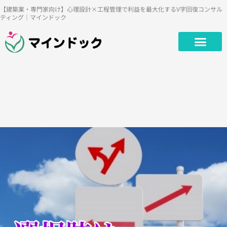
内
【建築業・専門家向け】心理設計×工程管理で利益を最大化するV字回復コンサル
ティング｜マインドック
容
を
ス
キ
ッ
プ