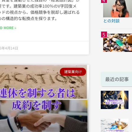
要です。建築業の成功率100％のV字回復メ
ッドの視点から、価格競争を脱却し選ばれる
めの構造的な転換点を探ります。
との対談
D MORE »
26年4月14日
建築業向け
最近の記事