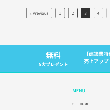
« Previous
1
2
3
4
無料
【建築業特
売上アップ
5大プレゼント
MENU
HOME