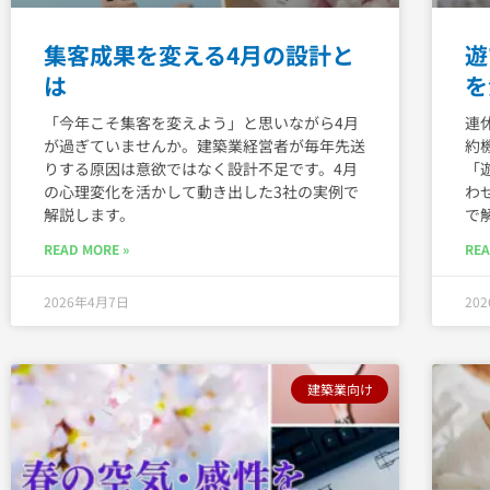
集客成果を変える4月の設計と
遊
は
を
「今年こそ集客を変えよう」と思いながら4月
連
が過ぎていませんか。建築業経営者が毎年先送
約
りする原因は意欲ではなく設計不足です。4月
「
の心理変化を活かして動き出した3社の実例で
わ
解説します。
で
READ MORE »
REA
2026年4月7日
20
建築業向け