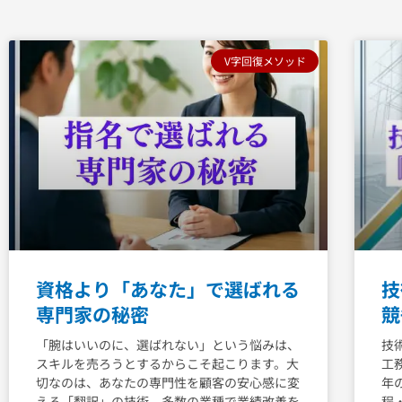
ペ
ペ
ペ
ペ
V字回復メソッド
ー
ー
ー
ー
ジ
ジ
ジ
ジ
資格より「あなた」で選ばれる
技
専門家の秘密
競
「腕はいいのに、選ばれない」という悩みは、
技
スキルを売ろうとするからこそ起こります。大
工
切なのは、あなたの専門性を顧客の安心感に変
年
える「翻訳」の技術。多数の業種で業績改善を
程