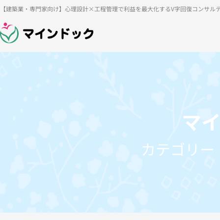
内
【建築業・専門家向け】心理設計×工程管理で利益を最大化するV字回復コンサル
容
を
ス
キ
ッ
プ
マ
カテゴリー