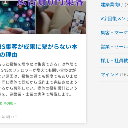
建築業向け
(3
V字回復メソ
集客・マーケ
NS集客が成果に繋がらない本
営業・セール
の理由
採用・社員教
もっと投稿を増やせば集客できる」は危険で
。SNSのフォロワーが増えても問い合わせが
マインド
(16
ない原因は、投稿の質でも頻度でもありませ
。同じ媒体で認知から成約まで完結させよう
するから機能しない。媒体の役割設計という
点を、建築業・士業の実例で解説します。
D MORE »
26年3月17日