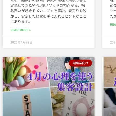
実現してきたV字回復メソッドの視点から、指
必
名買いが起きるメカニズムを解説。安売りを脱
ソ
却し、安定した経営を手に入れるヒントがここ
た
にあります。
REA
READ MORE »
2026年4月28日
20
建築業向け