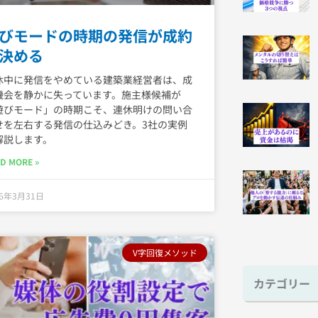
びモードの時期の発信が成約
決める
休中に発信をやめている建築業経営者は、成
機会を静かに失っています。施主様候補が
遊びモード」の時期こそ、連休明けの問い合
せを左右する発信の仕込みどき。3社の実例
解説します。
D MORE »
26年3月31日
V字回復メソッド
カテゴリー