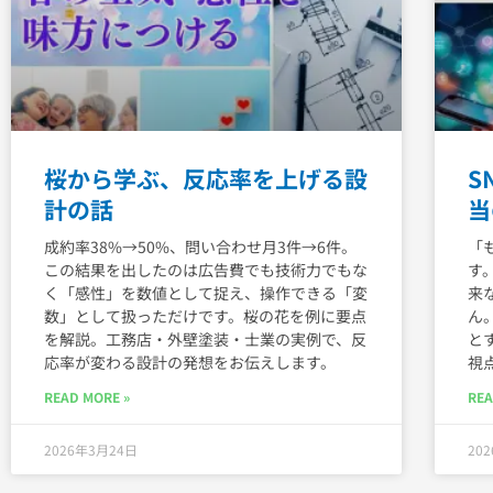
桜から学ぶ、反応率を上げる設
S
計の話
当
成約率38%→50%、問い合わせ月3件→6件。
「
この結果を出したのは広告費でも技術力でもな
す
く「感性」を数値として捉え、操作できる「変
来
数」として扱っただけです。桜の花を例に要点
ん
を解説。工務店・外壁塗装・士業の実例で、反
と
応率が変わる設計の発想をお伝えします。
視
READ MORE »
REA
2026年3月24日
20