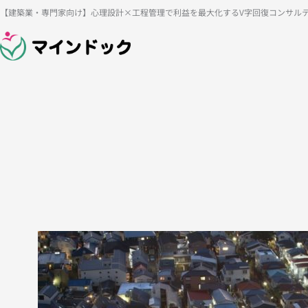
内
【建築業・専門家向け】心理設計×工程管理で利益を最大化するV字回復コンサル
容
を
ス
キ
ッ
プ