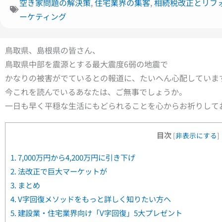
空き家問題の解決策
,
住宅業界の集客
,
相続税改正とリフ
ーケティング
鳥取県、島根県の皆さん、
鳥取県中部を震源とする最大震度6弱の地震で
かなりの被害がでているとの報道に、たいへん心配していま
今これを読んでいるあなたは、ご無事でしょうか。
一日も早く平穏な生活にもどられることを心からお祈りして
目次
[
非表示にする
]
1.
7,000万円から4,200万円に引き下げ
2.
法改正で巨大マーケットが
3.
まとめ
4.
V字回復メソッドをもっと詳しく知りたい方へ
5.
建設業・住宅業界向け「V字回復」5大プレゼント