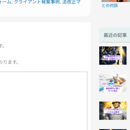
ォーム
,
クライアント発案事例
,
法改正マ
との対談
最近の記事
す。
おります。