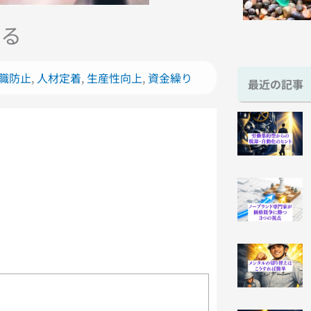
える
職防止
,
人材定着
,
生産性向上
,
資金繰り
最近の記事