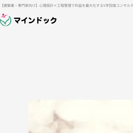
内
【建築業・専門家向け】心理設計×工程管理で利益を最大化するV字回復コンサル
容
を
ス
キ
ッ
プ