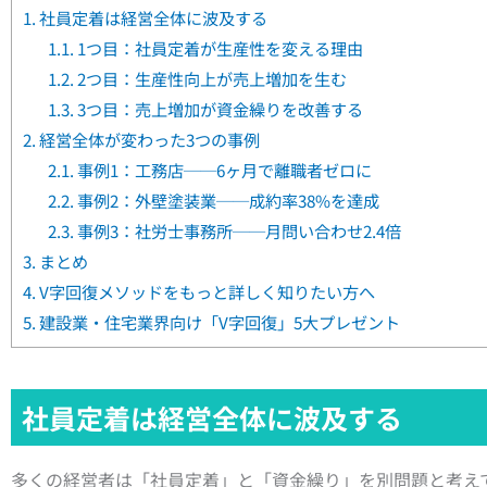
1.
社員定着は経営全体に波及する
1.1.
1つ目：社員定着が生産性を変える理由
1.2.
2つ目：生産性向上が売上増加を生む
1.3.
3つ目：売上増加が資金繰りを改善する
2.
経営全体が変わった3つの事例
2.1.
事例1：工務店──6ヶ月で離職者ゼロに
2.2.
事例2：外壁塗装業──成約率38%を達成
2.3.
事例3：社労士事務所──月問い合わせ2.4倍
3.
まとめ
4.
V字回復メソッドをもっと詳しく知りたい方へ
5.
建設業・住宅業界向け「V字回復」5大プレゼント
社員定着は経営全体に波及する
多くの経営者は「社員定着」と「資金繰り」を別問題と考え