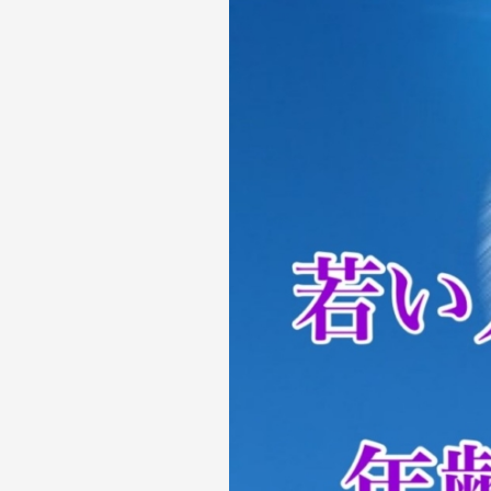
と
不
安
を
恐
れ
る
日
本
人
が
独
立
起
業
で