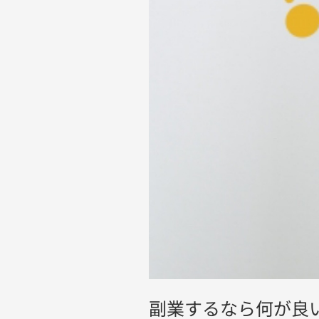
び
の
基
準
副業するなら何が良