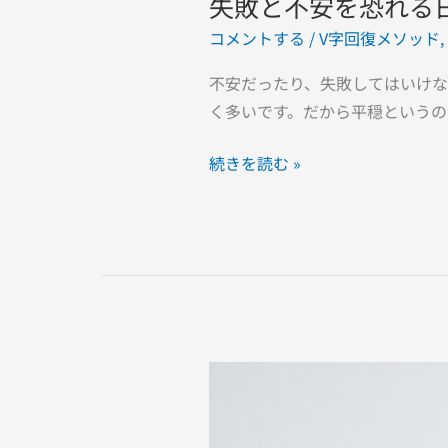
失敗と不安を恐れる
コメントする
/
V字回復メソッド
,
不安だったり、失敗してはいけな
く多いです。だから平穏というの
続きを読む »
副
業
す