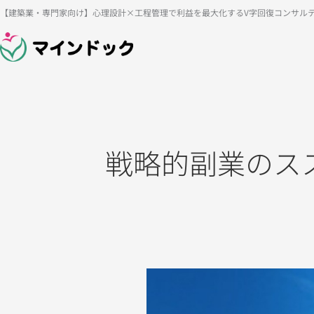
内
【建築業・専門家向け】心理設計×工程管理で利益を最大化するV字回復コンサル
容
を
ス
キ
ッ
プ
戦略的副業のス
失
敗