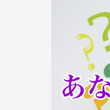
る
な
ら
何
が
良
い？
副
業
の
現
状
と
副
業
選