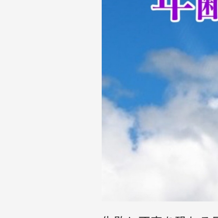
自
分
の
人
生
の
幸
せ
を
取
り
戻
す
考
え
方