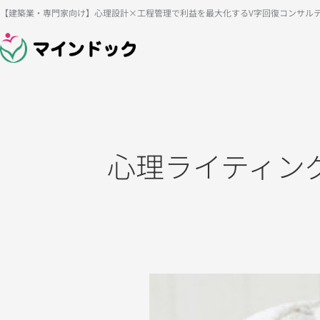
内
【建築業・専門家向け】心理設計×工程管理で利益を最大化するV字回復コンサル
容
を
ス
キ
ッ
プ
心理ライティン
ネ
ッ