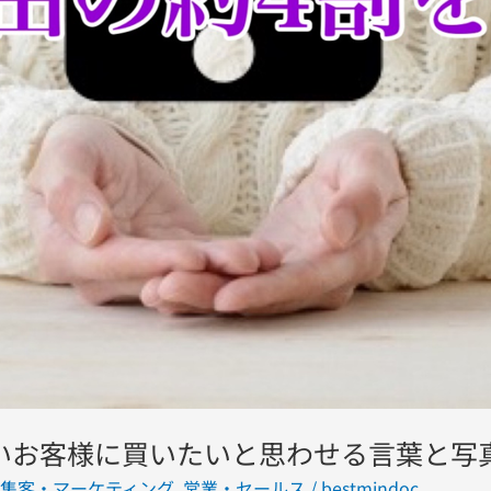
いお客様に買いたいと思わせる言葉と写
集客・マーケティング
,
営業・セールス
/
bestmindoc