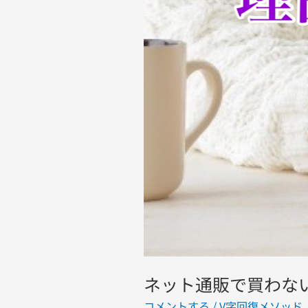
と
思
わ
せ
る
言
葉
と
写
真
と
動
画
の
使
ネット通販で買わな
い
コメントする
/
V字回復メソッド
,