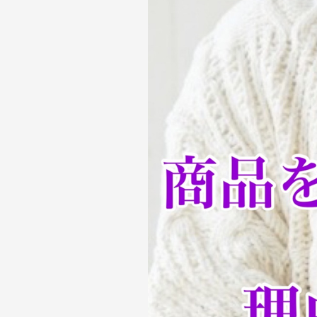
ト
通
販
で
買
わ
な
い
お
客
様
に
買
い
た
い