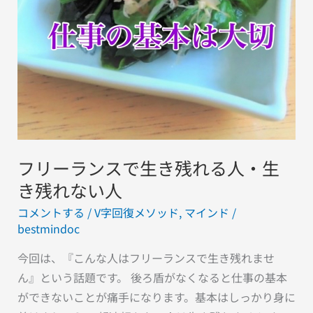
生
き
残
れ
る
人・
生
き
フリーランスで生き残れる人・生
残
れ
き残れない人
な
コメントする
/
V字回復メソッド
,
マインド
/
い
bestmindoc
人
今回は、『こんな人はフリーランスで生き残れませ
ん』という話題です。 後ろ盾がなくなると仕事の基本
ができないことが痛手になります。基本はしっかり身に