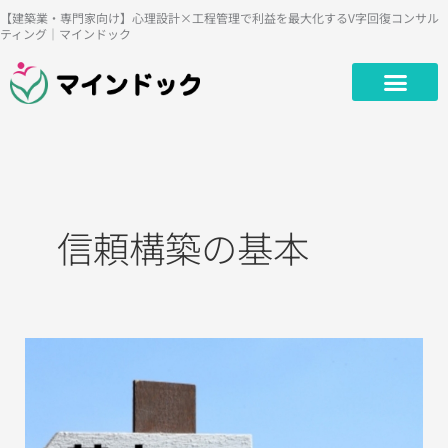
内
【建築業・専門家向け】心理設計×工程管理で利益を最大化するV字回復コンサル
ティング｜マインドック
容
を
ス
キ
ッ
プ
信頼構築の基本
当
た
り
前