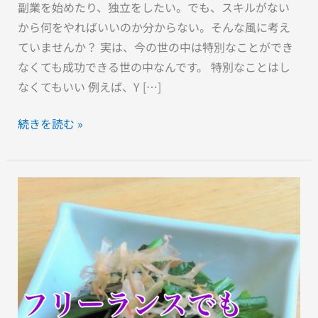
副業を始めたり、独立をしたい。でも、スキルがない
成
から何をやればいいのか分からない。そんな風に考え
功
ていませんか？ 実は、今の世の中は特別なことができ
で
なくても成功できる世の中なんです。 特別なことはし
き
なくてもいい 例えば、Y […]
る
続きを読む »
フ
リ
ー
ラ
ン
ス
で