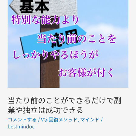
の
こ
と
が
で
き
る
だ
け
で
副
当たり前のことができるだけで副
業
や
業や独立は成功できる
独
コメントする
/
V字回復メソッド
,
マインド
/
立
bestmindoc
は