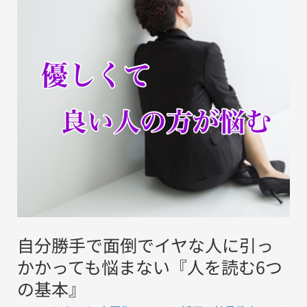
手
で
面
倒
で
イ
ヤ
な
人
に
引
っ
自分勝手で面倒でイヤな人に引っ
か
か
かかっても悩まない『人を読む6つ
っ
の基本』
て