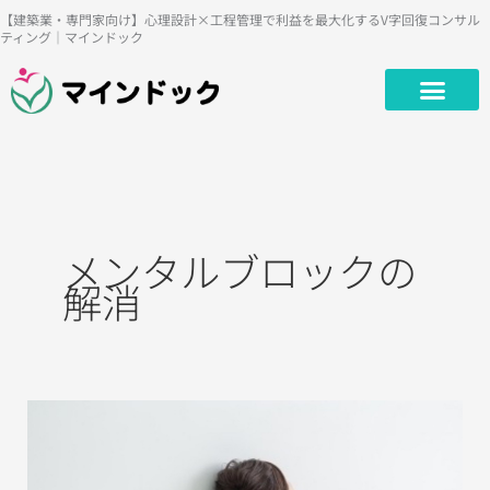
内
【建築業・専門家向け】心理設計×工程管理で利益を最大化するV字回復コンサル
ティング｜マインドック
容
を
ス
キ
ッ
プ
メンタルブロックの
解消
自
分
勝