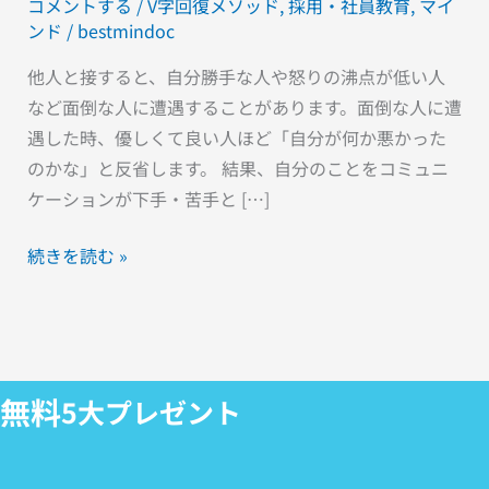
コメントする
/
V字回復メソッド
,
採用・社員教育
,
マイ
も
ンド
/
bestmindoc
悩
他人と接すると、自分勝手な人や怒りの沸点が低い人
ま
など面倒な人に遭遇することがあります。面倒な人に遭
な
遇した時、優しくて良い人ほど「自分が何か悪かった
い
のかな」と反省します。 結果、自分のことをコミュニ
『人
ケーションが下手・苦手と […]
を
読
続きを読む »
む
6
つ
の
基
無料
5大プレゼント
本』