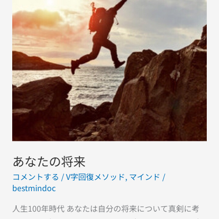
将
来
あなたの将来
コメントする
/
V字回復メソッド
,
マインド
/
bestmindoc
人生100年時代 あなたは自分の将来について真剣に考