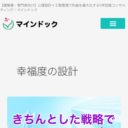
内
【建築業・専門家向け】心理設計×工程管理で利益を最大化するV字回復コンサル
ティング｜マインドック
容
を
ス
キ
ッ
プ
幸福度の設計
女
性
の
仕