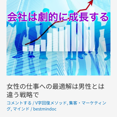
事
へ
の
最
適
解
は
男
性
と
は
女性の仕事への最適解は男性とは
違
う
違う戦略で
戦
コメントする
/
V字回復メソッド
,
集客・マーケティン
略
グ
,
マインド
/
bestmindoc
で