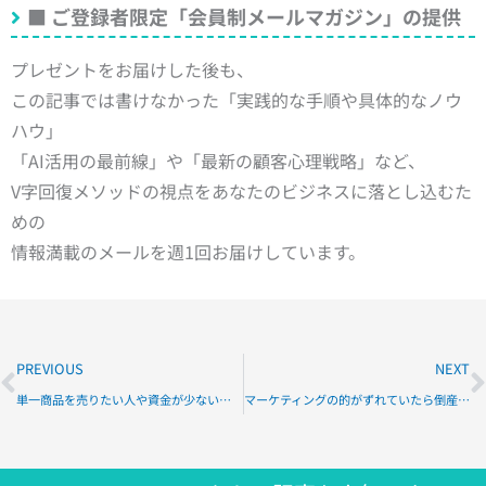
■
ご登録者限定「会員制メールマガジン」の提供
プレゼントをお届けした後も、
この記事では書けなかった「実践的な手順や具体的なノウ
ハウ」
「AI活用の最前線」や「最新の顧客心理戦略」など、
V字回復メソッドの視点をあなたのビジネスに落とし込むた
めの
情報満載のメールを週1回お届けしています。
Prev
N
PREVIOUS
NEXT
単一商品を売りたい人や資金が少ない人にもお勧めの広告とチェック項目
マーケティングの的がずれていたら倒産！『動線』を『導線』にできる活きた知識が必要