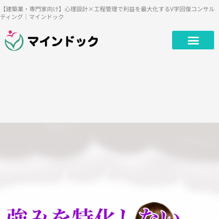
内
【建築業・専門家向け】心理設計×工程管理で利益を最大化するV字回復コンサル
ティング｜マインドック
容
を
ス
キ
ッ
プ