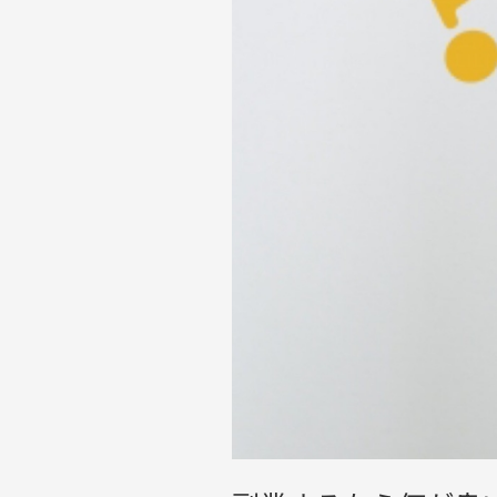
選
び
の
基
準