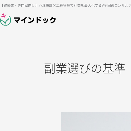
内
【建築業・専門家向け】心理設計×工程管理で利益を最大化するV字回復コンサル
容
を
ス
キ
ッ
プ
副業選びの基準
副
業