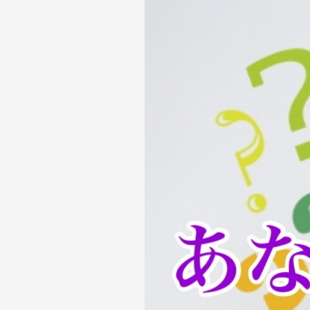
す
る
な
ら
何
が
良
い？
副
業
の
現
状
と
副
業