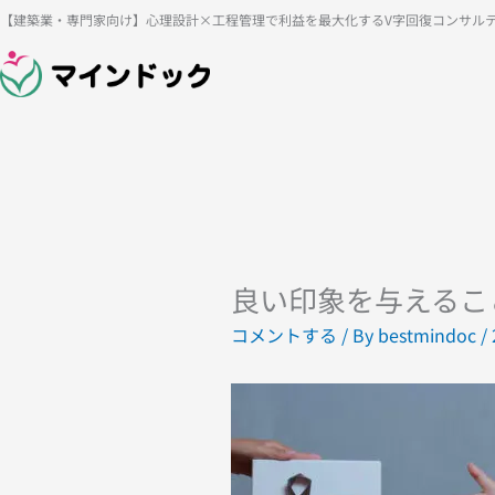
内
【建築業・専門家向け】心理設計×工程管理で利益を最大化するV字回復コンサル
容
を
ス
キ
ッ
プ
良い印象を与えるこ
コメントする
/ By
bestmindoc
/