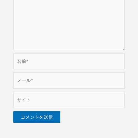
名
前
*
メ
ー
ル
サ
*
イ
ト