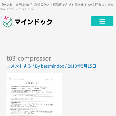
内
【建築業・専門家向け】心理設計×工程管理で利益を最大化するV字回復コンサル
ティング｜マインドック
容
を
ス
キ
ッ
プ
t03-compressor
コメントする
/ By
bestmindoc
/
2018年5月15日