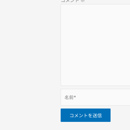
コメント
※
名
前
*