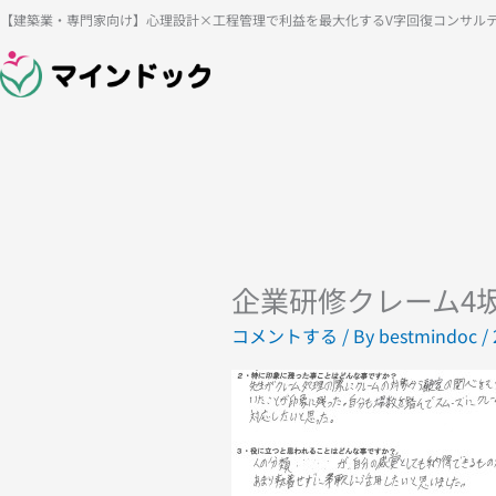
内
【建築業・専門家向け】心理設計×工程管理で利益を最大化するV字回復コンサル
容
を
ス
キ
ッ
プ
企業研修クレーム4
コメントする
/ By
bestmindoc
/