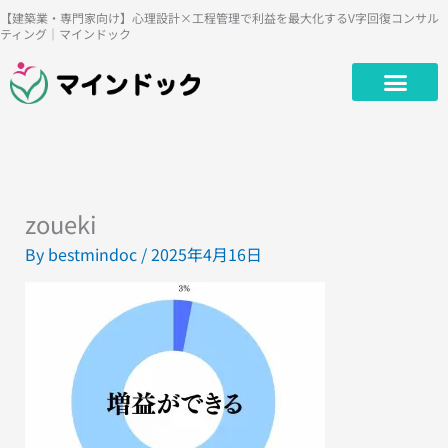
内
【建築業・専門家向け】心理設計×工程管理で利益を最大化するV字回復コンサル
ティング｜マインドック
容
を
ス
キ
ッ
プ
zoueki
By
bestmindoc
/
2025年4月16日