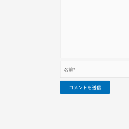
名
前
*