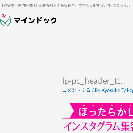
内
【建築業・専門家向け】心理設計×工程管理で利益を最大化するV字回復コンサル
容
を
ス
キ
ッ
プ
lp-pc_header_ttl
コメントする
/ By
Kyosuke Take