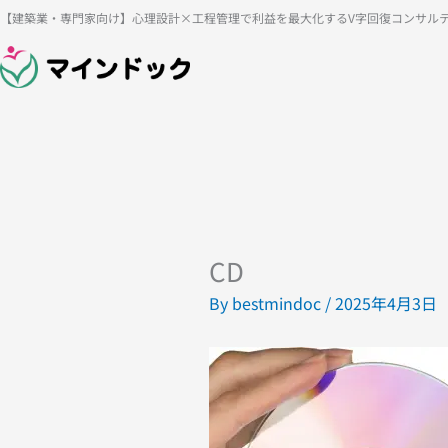
内
【建築業・専門家向け】心理設計×工程管理で利益を最大化するV字回復コンサル
容
を
ス
キ
ッ
プ
CD
By
bestmindoc
/
2025年4月3日