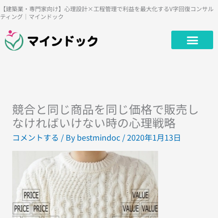
内
【建築業・専門家向け】心理設計×工程管理で利益を最大化するV字回復コンサル
ティング｜マインドック
容
を
ス
キ
ッ
プ
競合と同じ商品を同じ価格で販売し
なければいけない時の心理戦略
コメントする
/ By
bestmindoc
/
2020年1月13日