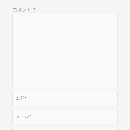
コメント
※
名
前
*
メ
ー
ル