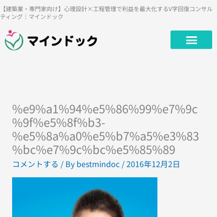
内
【建築業・専門家向け】心理設計×工程管理で利益を最大化するV字回復コンサル
ティング｜マインドック
容
を
ス
キ
ッ
プ
%e9%a1%94%e5%86%99%e7%9c
%9f%e5%8f%b3-
%e5%8a%a0%e5%b7%a5%e3%83
%bc%e7%9c%bc%e5%85%89
コメントする
/ By
bestmindoc
/
2016年12月2日