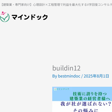
内
【建築業・専門家向け】心理設計×工程管理で利益を最大化するV字回復コンサル
容
を
ス
キ
ッ
プ
buildin12
By
bestmindoc
/
2025年8月1日