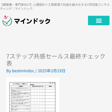
内
【建築業・専門家向け】心理設計×工程管理で利益を最大化するV字回復コンサル
ティング｜マインドック
容
を
ス
キ
ッ
プ
7ステップ共感セールス最終チェック
表
By
bestmindoc
/
2025年2月19日