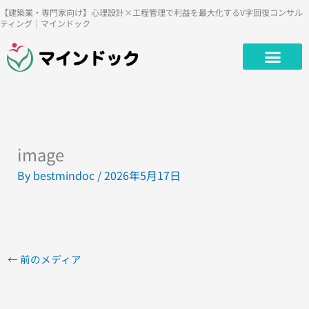
内
【建築業・専門家向け】心理設計×工程管理で利益を最大化するV字回復コンサル
ティング｜マインドック
容
を
ス
キ
ッ
プ
image
By
bestmindoc
/
2026年5月17日
←
前のメディア