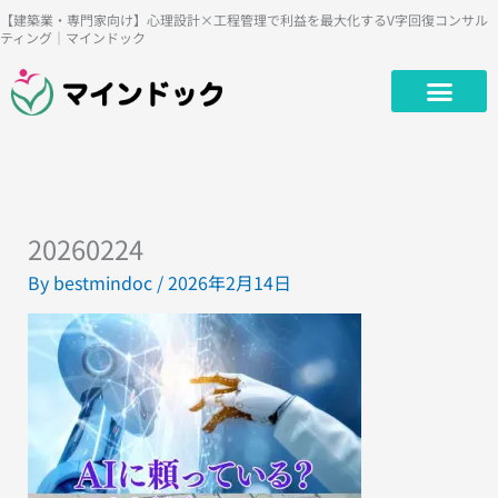
内
【建築業・専門家向け】心理設計×工程管理で利益を最大化するV字回復コンサル
ティング｜マインドック
容
を
ス
キ
ッ
プ
20260224
By
bestmindoc
/
2026年2月14日