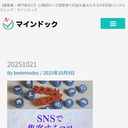
内
【建築業・専門家向け】心理設計×工程管理で利益を最大化するV字回復コンサル
ティング｜マインドック
容
を
ス
キ
ッ
プ
20251021
By
bestmindoc
/
2025年10月9日