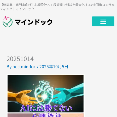
内
【建築業・専門家向け】心理設計×工程管理で利益を最大化するV字回復コンサル
ティング｜マインドック
容
を
ス
キ
ッ
プ
20251014
By
bestmindoc
/
2025年10月5日