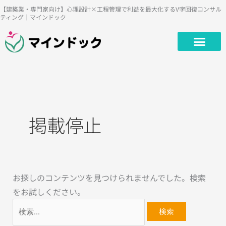
内
検
【建築業・専門家向け】心理設計×工程管理で利益を最大化するV字回復コンサル
ティング｜マインドック
容
索
を
対
ス
象:
キ
ッ
プ
掲載停止
お探しのコンテンツを見つけられませんでした。検索
をお試しください。